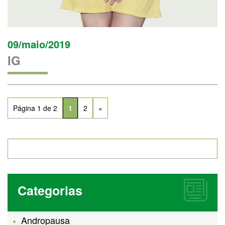
09/maio/2019
IG
Página 1 de 2
1
2
»
Categorias
Andropausa